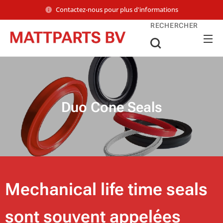
Contactez-nous pour plus d'informations
RECHERCHER
Duo Cone Seals
Mechanical life time seals
sont souvent appelées