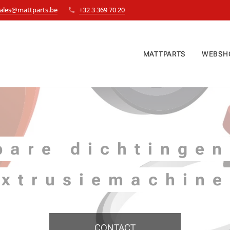
ales@mattparts.be
+32 3 369 70 20
MATTPARTS
WEBSH
bare dichtingen
extrusiemachine
CONTACT