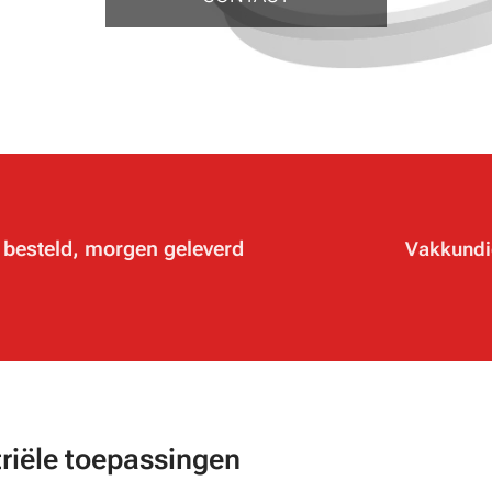
besteld, morgen geleverd
Vakkundi
✔
triële toepassingen