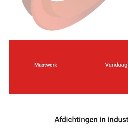
Vandaag 
Maatwerk
✔
✔
Afdichtingen in
indus