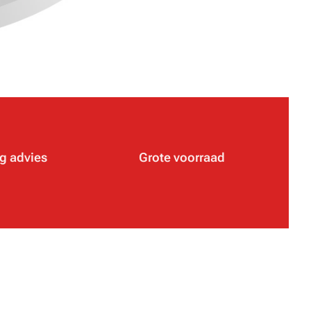
g advies
Grote voorraad
✔