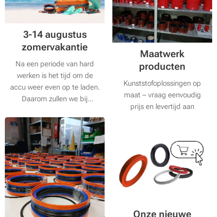
3-14 augustus
zomervakantie
Maatwerk
Na een periode van hard
producten
werken is het tijd om de
Kunststofoplossingen op
accu weer even op te laden.
maat – vraag eenvoudig
Daarom zullen we bij
prijs en levertijd aan
Mattparts van 3 tot en met
14 augustus even onze
deuren sluiten voor onze
jaarlijkse vakantie.
Onze nieuwe