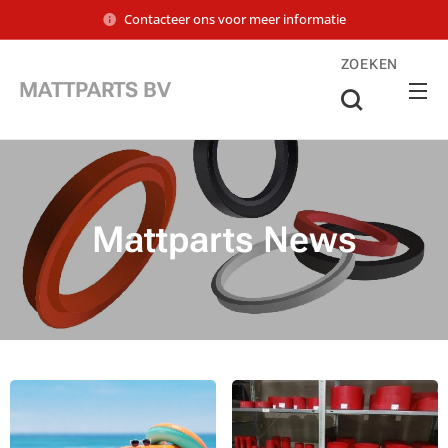
Contacteer ons voor meer informatie
ZOEKEN
MATTPARTS BV
Mattparts News