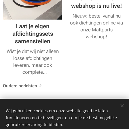
webshop is nu live!
Nieuw: bestel vanaf nu
ook dichtingen online via
Laat je eigen
onze Mattparts
afdichtingssets
webshop!
samenstellen
Wist je dat wij niet alleen
losse afdichtingen
leveren, maar ook
complete
afdichtingssets
aanbieden?
Oudere berichten
Wij gebruiken cookies om onze website goed te laten
MATTPARTS BV
functioneren en te beveiligen, en om je de best mogelijke
www.mattparts.eu
Cookies
gebruikerservaring te bieden.