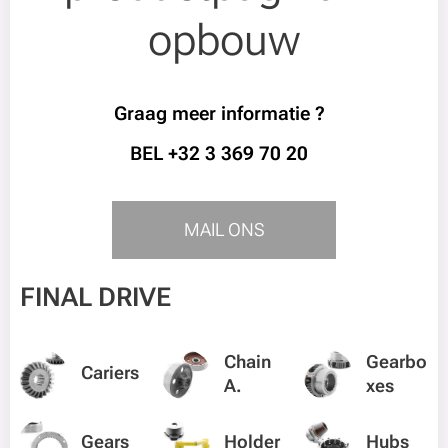
opbouw
Graag meer informatie ?
BEL +32 3 369 70 20
MAIL ONS
FINAL DRIVE
Chain
Gearbo
Cariers
A.
xes
Gears
Holder
Hubs