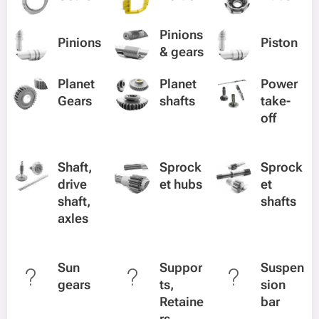
Pinions
Pinions
Piston
& gears
Planet
Planet
Power
Gears
shafts
take-
off
Shaft,
Sprock
Sprock
drive
et hubs
et
shaft,
shafts
axles
Sun
Suppor
Suspen
gears
ts,
sion
Retaine
bar
rs